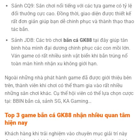
Sảnh CQ9: Sân chơi nổi tiếng với các tựa game có tỷ lệ
đổi thưởng cực cao. Đồng thời, giao diện được thiết kế
rất đơn giản giúp bạn dễ chinh phục và thành thạo thao
tác bắn.
Sảnh JDB: Các trò chơi
bắn cá GK88
tại đây giúp tân
binh hòa mình đại dương chinh phục các con mồi lớn.
Ván game có rất nhiều sinh vật biển khi bắn trúng nổ
toàn màn hình nhận xu không giới hạn.
Ngoài những nhà phát hành game đã được giới thiệu bên
trên, thành viên khi chơi có thể tham gia vào rất nhiều
những sân chơi khác. Cụ thể hội viên có thể lựa chọn cược
tại: BBIN bắn cá, sảnh SG, KA Gaming…
Top 3 game bắn cá GK88 nhận nhiều quan tâm
hiện nay
Khách hàng khi trải nghiệm vào chuyên mục giải trí này