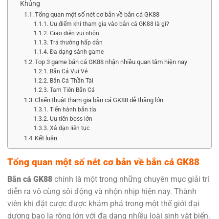
Khủng
Tổng quan một số nét cơ bản về bắn cá GK88
Ưu điểm khi tham gia vào bắn cá GK88 là gì?
Giao diện vui nhộn
Trả thưởng hấp dẫn
Đa dạng sảnh game
Top 3 game bắn cá GK88 nhận nhiều quan tâm hiện nay
Bắn Cá Vui Vẻ
Bắn Cá Thần Tài
Tam Tiên Bắn Cá
Chiến thuật tham gia bắn cá GK88 dễ thắng lớn
Tiến hành bắn tỉa
Ưu tiên boss lớn
Xả đạn liên tục
Kết luận
Tổng quan một số nét cơ bản về bắn cá GK88
Bắn cá GK88
chính là một trong những chuyên mục giải trí
diễn ra vô cùng sôi động và nhộn nhịp hiện nay. Thành
viên khi đặt cược được khám phá trong một thế giới đại
dương bao la rộng lớn với đa dạng nhiều loài sinh vật biển.