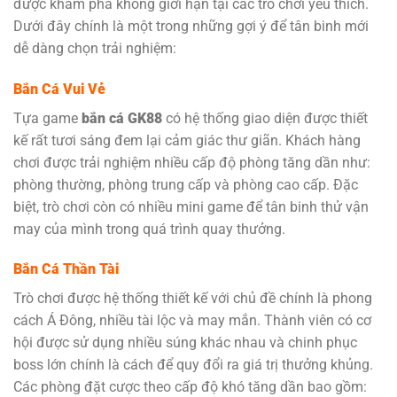
được khám phá không giới hạn tại các trò chơi yêu thích.
Dưới đây chính là một trong những gợi ý để tân binh mới
dễ dàng chọn trải nghiệm:
Bắn Cá Vui Vẻ
Tựa game
bắn cá GK88
có hệ thống giao diện được thiết
kế rất tươi sáng đem lại cảm giác thư giãn. Khách hàng
chơi được trải nghiệm nhiều cấp độ phòng tăng dần như:
phòng thường, phòng trung cấp và phòng cao cấp. Đặc
biệt, trò chơi còn có nhiều mini game để tân binh thử vận
may của mình trong quá trình quay thưởng.
Bắn Cá Thần Tài
Trò chơi được hệ thống thiết kế với chủ đề chính là phong
cách Á Đông, nhiều tài lộc và may mắn. Thành viên có cơ
hội được sử dụng nhiều súng khác nhau và chinh phục
boss lớn chính là cách để quy đổi ra giá trị thưởng khủng.
Các phòng đặt cược theo cấp độ khó tăng dần bao gồm: