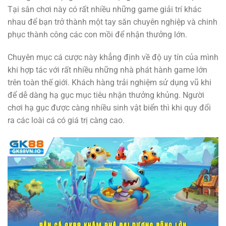
Tại sân chơi này có rất nhiều những game giải trí khác
nhau để bạn trở thành một tay săn chuyên nghiệp và chinh
phục thành công các con mồi để nhận thưởng lớn.
Chuyên mục cá cược này khẳng định về độ uy tín của mình
khi hợp tác với rất nhiều những nhà phát hành game lớn
trên toàn thế giới. Khách hàng trải nghiệm sử dụng vũ khi
để dễ dàng hạ gục mục tiêu nhận thưởng khủng. Người
chơi hạ gục được càng nhiều sinh vật biển thì khi quy đổi
ra các loài cá có giá trị càng cao.