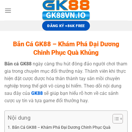
Bỏ
qua
nội
dung
ĐĂNG KÝ +86K FREE
Bắn Cá GK88 – Khám Phá Đại Dương
Chinh Phục Quà Khủng
Bắn cá GK88
ngày càng thu hút đông đảo người chơi tham
gia trong chuyên mục đổi thưởng này. Thành viên khi thực
hiện đặt cược được hóa thân thành tay săn mồi chuyên
nghiệp trong thế giới vô cùng bí hiểm. Theo dõi nội dung
sau đây của
GK88
sẽ giúp bạn hiểu rõ hơn về các sảnh
cược uy tín và tựa game đổi thưởng hay.
Nội dung
Bắn Cá GK88 – Khám Phá Đại Dương Chinh Phục Quà