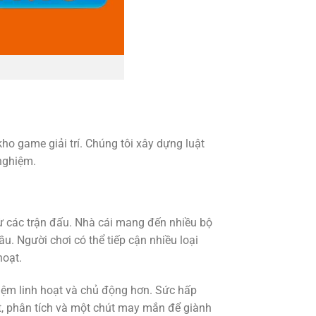
o game giải trí. Chúng tôi xây dựng luật
 nghiệm.
ừ các trận đấu. Nhà cái mang đến nhiều bộ
u. Người chơi có thể tiếp cận nhiều loại
hoạt.
ghiệm linh hoạt và chủ động hơn. Sức hấp
át, phân tích và một chút may mắn để giành