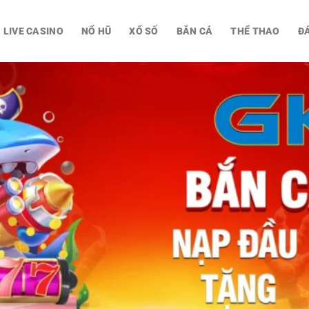
LIVE CASINO
NỔ HŨ
XỔ SỐ
BẮN CÁ
THỂ THAO
Đ