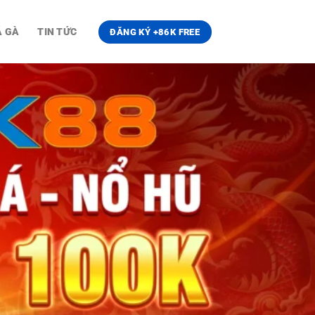
Á GÀ
TIN TỨC
ĐĂNG KÝ +86K FREE