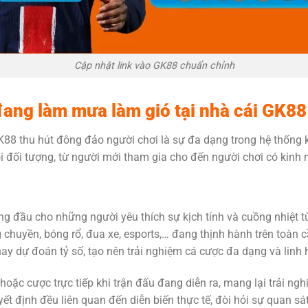
Cập nhật link vào GK88 chuẩn chỉnh
ang làm mưa làm gió tại nhà cái GK88
88 thu hút đông đảo người chơi là sự đa dạng trong hệ thống kh
i đối tượng, từ người mới tham gia cho đến người chơi có kinh
g đầu cho những người yêu thích sự kịch tính và cuồng nhiệt t
huyền, bóng rổ, đua xe, esports,… đang thịnh hành trên toàn cầ
hay dự đoán tỷ số, tạo nên trải nghiệm cá cược đa dạng và linh 
hoặc cược trực tiếp khi trận đấu đang diễn ra, mang lại trải n
yết định đều liên quan đến diễn biến thực tế, đòi hỏi sự quan s