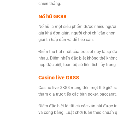
chiến thắng.
Nổ hũ GK88
Nổ hũ là một siêu phẩm được nhiều người 
gia khá đơn giản, người chơi chỉ cần chọn 
giải trí hấp dẫn và dễ tiếp cận.
Điểm thu hút nhất của trò slot này là sự đ
nhau. Điểm nhấn đặc biệt không thể không
hợp đặc biệt, toàn bộ số tiền tích lũy trong
Casino live GK88
Casino live GK88 mang đến một thế giới sa
tham gia trực tiếp các bàn poker, baccarat,
Điểm đặc biệt là tất cả các ván bài được t
và công bằng. Luật chơi tuân theo chuẩn 