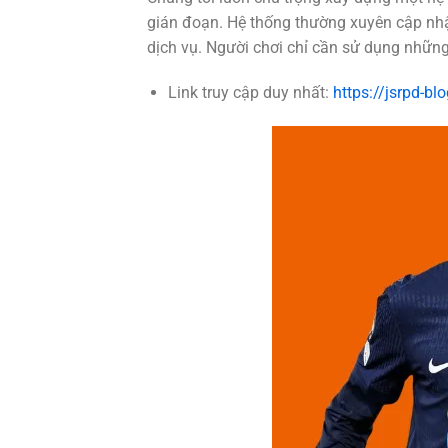
gián đoạn. Hệ thống thường xuyên cập nhật
dịch vụ. Người chơi chỉ cần sử dụng những
Link truy cập duy nhất:
https://jsrpd-bl