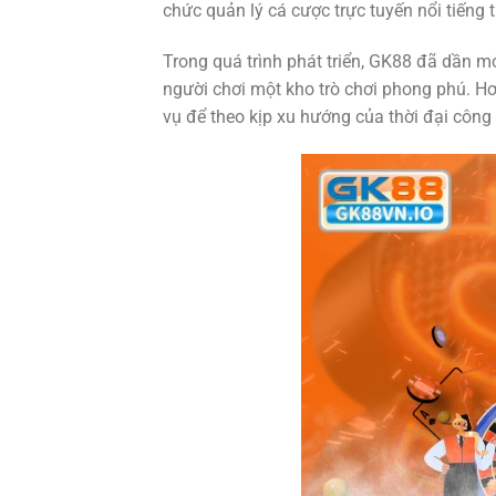
chức quản lý cá cược trực tuyến nổi tiếng 
Trong quá trình phát triển, GK88 đã dần 
người chơi một kho trò chơi phong phú. Hơ
vụ để theo kịp xu hướng của thời đại công