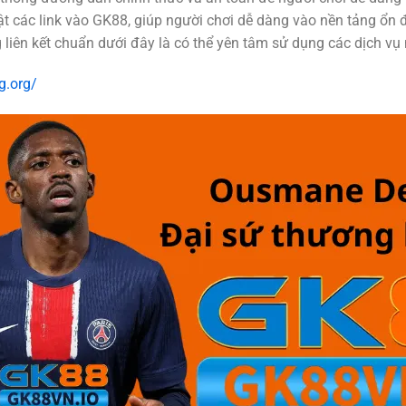
 các link vào GK88, giúp người chơi dễ dàng vào nền tảng ổn đ
 liên kết chuẩn dưới đây là có thể yên tâm sử dụng các dịch vụ
og.org/