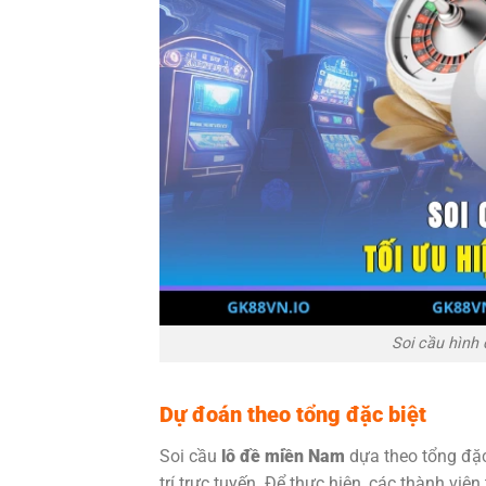
Soi cầu hình
Dự đoán theo tổng đặc biệt
Soi cầu
lô đề miền Nam
dựa theo tổng đặc
trí trực tuyến. Để thực hiện, các thành viên