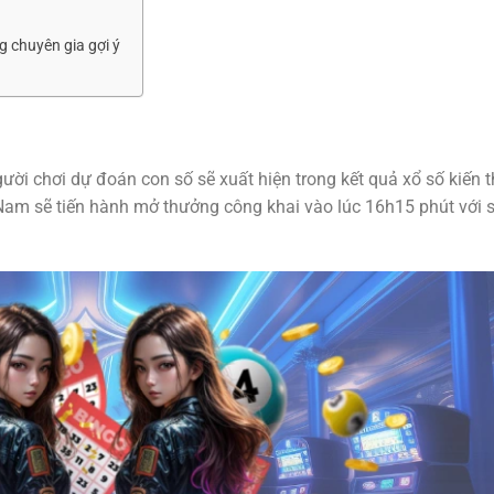
 chuyên gia gợi ý
gười chơi dự đoán con số sẽ xuất hiện trong kết quả xổ số kiến t
am sẽ tiến hành mở thưởng công khai vào lúc 16h15 phút với 