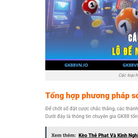
Các loại 
Tổng hợp phương pháp so
Để chốt số đặt cược chắc thắng, các thàn
Dưới đây là thông tin chuyên gia GK88 tổ
Xem thêm:
Kèo Thẻ Phạt Và Kinh Ngh