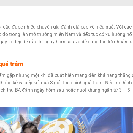
i cầu được nhiều chuyên gia đánh giá cao về hiệu quả. Với các
ớc đó trong lần mở thưởng miền Nam và tiếp tục có xu hướng nổ
ngay lô đẹp để đầu tư ngày hôm sau và dễ dàng thu lợi nhuận h
quả trám
hiếm gặp nhưng một khi đã xuất hiện mang đến khả năng thắng
thống kê và xếp kết quả 3 giải theo hình quả trám. Nếu mô hình
 bạch thủ BA đánh ngày hôm sau hoặc nuôi khung ngắn từ 3 – 5