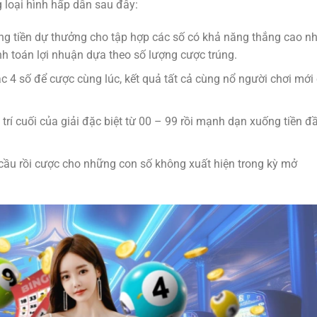
 loại hình hấp dẫn sau đây:
ng tiền dự thưởng cho tập hợp các số có khả năng thắng cao nh
anh toán lợi nhuận dựa theo số lượng cược trúng.
c 4 số để cược cùng lúc, kết quả tất cả cùng nổ người chơi mới
trí cuối của giải đặc biệt từ 00 – 99 rồi mạnh dạn xuống tiền đ
i cầu rồi cược cho những con số không xuất hiện trong kỳ mở