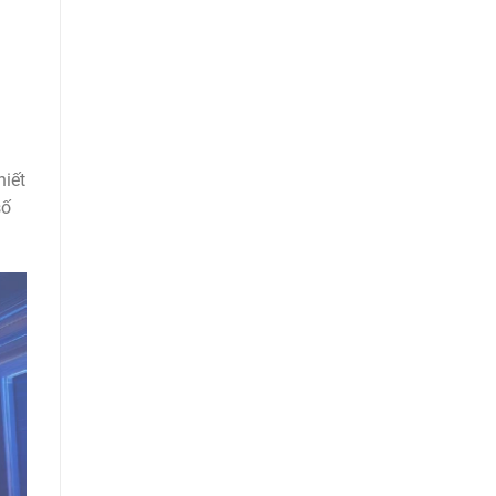
hiết
số