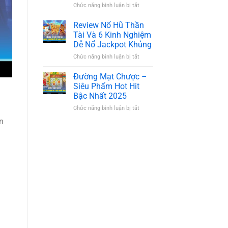
ở
Chức năng bình luận bị tắt
Cơ
99%
Bạc
Hội
Nhớ
Để
Review Nổ Hũ Thần
Lô
Có
Tài Và 6 Kinh Nghiệm
Đề
Thể
Dễ Nổ Jackpot Khủng
Tại
Trúng
ở
Chức năng bình luận bị tắt
GK88
Lớn
Review
–
Mỗi
Nổ
Bí
Ngày
Đường Mạt Chược –
Hũ
Quyết
Siêu Phẩm Hot Hit
Thần
Soi
Bậc Nhất 2025
Tài
Cầu
ở
Chức năng bình luận bị tắt
Và
Chính
Đường
6
Xác
n
Mạt
Kinh
100%
Chược
Nghiệm
–
Dễ
Siêu
Nổ
Phẩm
Jackpot
Hot
Khủng
Hit
Bậc
Nhất
2025