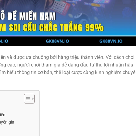
 biến và được ưa chuộng bởi hàng triệu thành viên. Với cách chơi
ưởng cao, người chơi tham gia dễ dàng đầu tư thu lợi nhuận hậu
ìm hiểu thông tin cơ bản, thể loại cược cùng kinh nghiệm chuyê
iến
yên gia