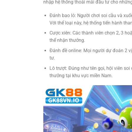
nhập hệ thống thoải mái đầu tư cho những
Đánh bao lô: Người chơi soi cầu và xuố
Với thể loại này, hệ thống tiến hành th
Cược xiên: Các thành viên chọn 2, 3 hoặ
thể nhận thưởng.
Đánh đề online: Mọi người dự đoán 2 vị 
tư.
Lô trượt: Đúng như tên gọi, hội viên so
thưởng tại khu vực miền Nam.