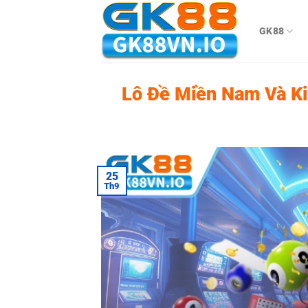
Bỏ
qua
GK88
nội
dung
Lô Đề Miền Nam Và K
25
Th9